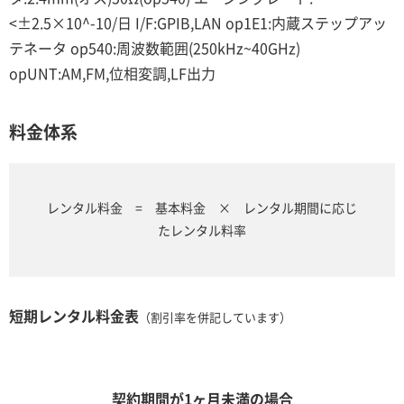
<±2.5×10^-10/日 I/F:GPIB,LAN op1E1:内蔵ステップアッ
テネータ op540:周波数範囲(250kHz~40GHz)
opUNT:AM,FM,位相変調,LF出力
料金体系
レンタル料金 = 基本料金 × レンタル期間に応じ
たレンタル料率
短期レンタル料金表
（割引率を併記しています）
契約期間が1ヶ月未満の場合