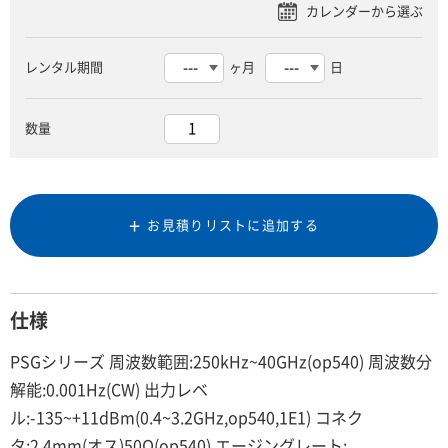
レンタル期間
ヶ月
日
数量
お見積りリストに追加する
仕様
PSGシリーズ 周波数範囲:250kHz~40GHz(op540) 周波数分
解能:0.001Hz(CW) 出力レベ
ル:-135~+11dBm(0.4~3.2GHz,op540,1E1) コネク
タ:2.4mm(オス)50Ω(op540) エージングレート: