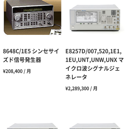
2ヶ月
90％（割引率10％）
3ヶ月
80％（割引率20％）
4ヶ月
75％（割引率25％）
5ヶ月
70％（割引率30％）
6ヶ月
65％（割引率35％）
8648C/1E5 シンセサイ
E8257D/007,520,1E1,
7ヶ月
60％（割引率 40％）
ズド信号発生器
1EU,UNT,UNW,UNX マ
イクロ波シグナルジェ
8ヶ月
55％（割引率45％）
¥208,400 / 月
ネレータ
9ヶ月
50％（割引率50％）
¥2,289,300 / 月
10ヶ月
48％（割引率52％）
11ヶ月
47％（割引率53％）
12ヶ月
45％（割引率55％）