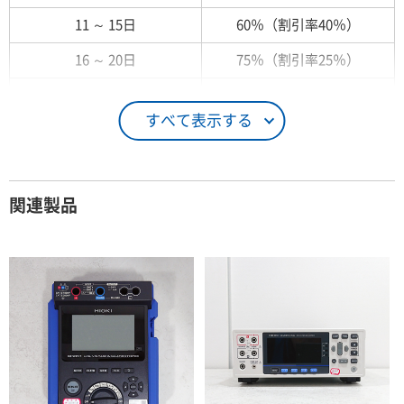
11 ～ 15日
60％（割引率40％）
16 ～ 20日
75％（割引率25％）
21 ～ 25日
90％（割引率10％）
すべて表示する
26日 ～ 1ヶ月
100％（割引率 0％）
契約期間が1ヶ月以上の場合
関連製品
レンタル期間
レンタル料率
1ヶ月
100％（割引率 0％）
2ヶ月
90％（割引率10％）
3ヶ月
80％（割引率20％）
4ヶ月
75％（割引率25％）