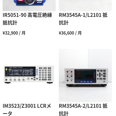
5ヶ月
70％（割引率30％）
6ヶ月
65％（割引率35％）
IR5051-90 高電圧絶縁
RM3545A-1/L2101 抵
7ヶ月
60％（割引率 40％）
抵抗計
抗計
8ヶ月
55％（割引率45％）
¥32,900 / 月
¥36,600 / 月
9ヶ月
50％（割引率50％）
10ヶ月
48％（割引率52％）
11ヶ月
47％（割引率53％）
12ヶ月
45％（割引率55％）
IM3523/Z3001 LCRメ
RM3545A-2/L2101 抵
ータ
抗計