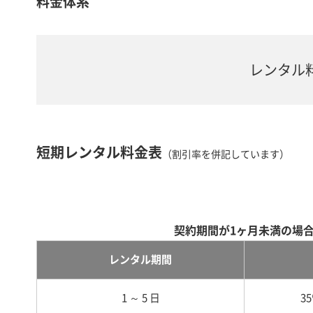
料金体系
レンタル
短期レンタル料金表
（割引率を併記しています）
契約期間が1ヶ月未満の場
レンタル期間
1 ～ 5 日
3