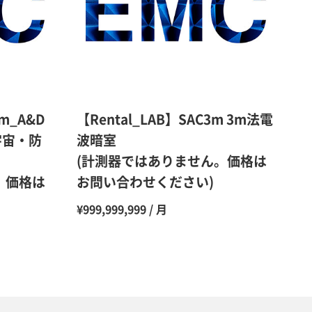
48％（割引率52％）
47％（割引率53％）
45％（割引率55％）
0m_A&D
【Rental_LAB】SAC3m 3m法電
宇宙・防
波暗室
(計測器ではありません。価格は
。価格は
お問い合わせください)
¥999,999,999 / 月