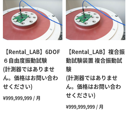
2ヶ月
90％（割引率10％）
3ヶ月
80％（割引率20％）
4ヶ月
75％（割引率25％）
5ヶ月
70％（割引率30％）
6ヶ月
65％（割引率35％）
【Rental_LAB】6DOF
【Rental_LAB】複合振
7ヶ月
60％（割引率 40％）
６自由度振動試験
動試験装置 複合振動試
(計測器ではありませ
験
8ヶ月
55％（割引率45％）
ん。価格はお問い合わ
(計測器ではありませ
9ヶ月
50％（割引率50％）
せください)
ん。価格はお問い合わ
10ヶ月
48％（割引率52％）
せください)
¥999,999,999 / 月
11ヶ月
47％（割引率53％）
¥999,999,999 / 月
12ヶ月
45％（割引率55％）