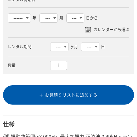
年
月
日から
レンタル期間
ヶ月
日
数量
お見積りリストに追加する
仕様
例) 振動数範囲:~8,000Hz, 最大加振力:正弦波 0.49kN・ラン