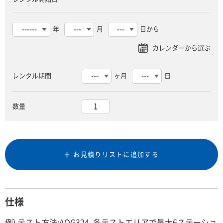
年
月
日から
レンタル期間
ヶ月
日
数量
お見積りリストに追加する
仕様
例) テスト方法:AQG324, 各テストエリアで最大6ステーショ