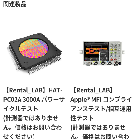
契約期間が1ヶ月以上の場合
関連製品
レンタル期間
レンタル料率
1ヶ月
100％（割引率 0％）
2ヶ月
90％（割引率10％）
3ヶ月
80％（割引率20％）
4ヶ月
75％（割引率25％）
5ヶ月
70％（割引率30％）
6ヶ月
65％（割引率35％）
【Rental_LAB】HAT-
【Rental_LAB】
7ヶ月
60％（割引率 40％）
PC02A 3000A パワーサ
Apple® MFi コンプライ
イクルテスト
アンステスト/相互運用
8ヶ月
55％（割引率45％）
(計測器ではありませ
性テスト
9ヶ月
50％（割引率50％）
ん。価格はお問い合わ
(計測器ではありませ
10ヶ月
48％（割引率52％）
せください)
ん。価格はお問い合わ