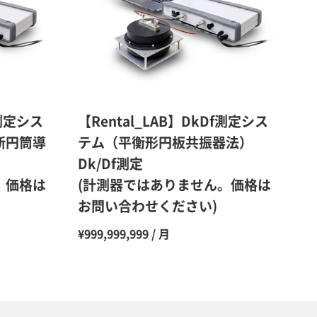
48％（割引率52％）
47％（割引率53％）
45％（割引率55％）
f測定シス
【Rental_LAB】DkDf測定シス
断円筒導
テム（平衡形円板共振器法）
Dk/Df測定
。価格は
(計測器ではありません。価格は
お問い合わせください)
¥999,999,999 / 月