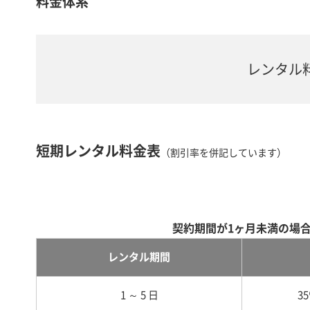
料金体系
レンタル
短期レンタル料金表
（割引率を併記しています）
契約期間が1ヶ月未満の場
レンタル期間
1 ～ 5 日
3