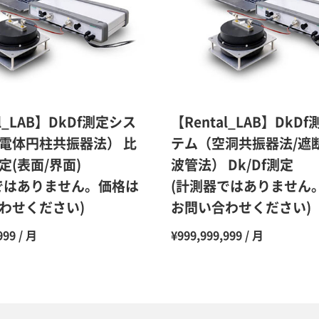
10ヶ月
11ヶ月
12ヶ月
al_LAB】DkDf測定シス
【Rental_LAB】DkD
電体円柱共振器法） 比
テム（空洞共振器法/遮
定(表面/界面)
波管法） Dk/Df測定
ではありません。価格は
(計測器ではありません
わせください)
お問い合わせください)
999 / 月
¥999,999,999 / 月