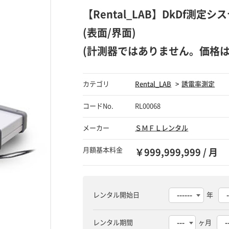
【Rental_LAB】DkDf測
(表面/界面)
(計測器ではありません。価格
カテゴリ
Rental_LAB
誘電率測定
コードNo.
RL00068
メーカー
ＳＭＦＬレンタル
月額基本料金
￥999,999,999 / 月
レンタル開始日
年
レンタル期間
ヶ月