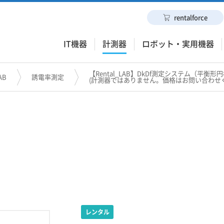
rentalforce
IT機器
計測器
ロボット・実用機器
【Rental_LAB】DkDf測定システム（平衡
AB
誘電率測定
(計測器ではありません。価格はお問い合わせ