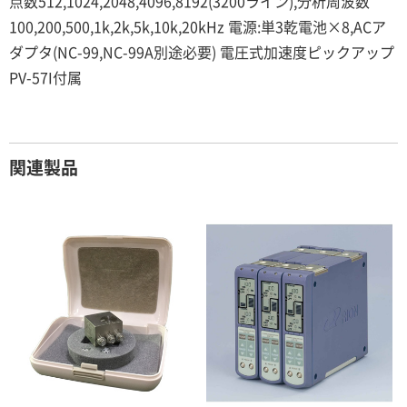
点数512,1024,2048,4096,8192(3200ライン),分析周波数
100,200,500,1k,2k,5k,10k,20kHz 電源:単3乾電池×8,ACア
ダプタ(NC-99,NC-99A別途必要) 電圧式加速度ピックアップ
PV-57I付属
関連製品