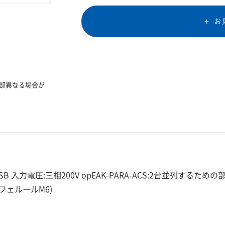
お
部異なる場合が
/F:USB 入力電圧:三相200V opEAK-PARA-ACS:2台並列
4芯フェルールM6)