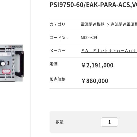
PSI9750-60/EAK-PARA-AC
カテゴリ
電源関連機器
直流関連電源
コードNo.
M000309
メーカー
ＥＡ Ｅｌｅｋｔｒｏ－Ａｕｔ
定価
￥2,191,000
販売価格
￥880,000
数量