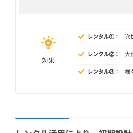
レンタル①：
次世
レンタル②：
大容
効果
レンタル③：
様々