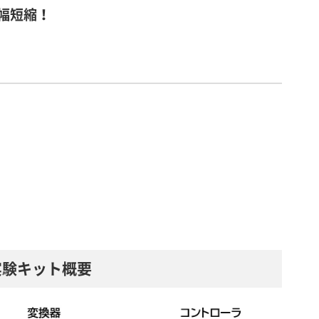
幅短縮！
実験キット概要