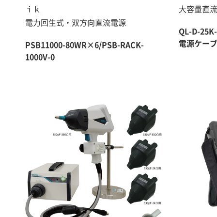
ｉｋ
大容量直
電力回生式・双方向直流電源
QL-D-25K
電源ケー
PSB11000-80WR×6/PSB-RACK-
1000V-0