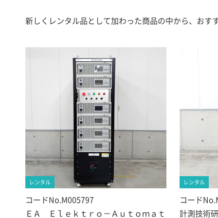
新しくレンタル品として加わった商品の中から、おす
レンタル
レンタル
コードNo.M005797
コードNo.M
ＥＡ Ｅｌｅｋｔｒｏ－Ａｕｔｏｍａｔ
計測技術