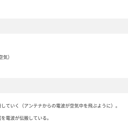
空気）
搬していく（アンテナからの電波が空気中を飛ぶように）。
域を電波が伝搬している。