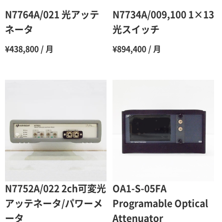
6ヶ月
65％（割引率35％）
N7764A/021 光アッテ
N7734A/009,100 1×13
7ヶ月
60％（割引率 40％）
ネータ
光スイッチ
8ヶ月
55％（割引率45％）
¥438,800 / 月
¥894,400 / 月
9ヶ月
50％（割引率50％）
10ヶ月
48％（割引率52％）
11ヶ月
47％（割引率53％）
12ヶ月
45％（割引率55％）
N7752A/022 2ch可変光
OA1-S-05FA
アッテネータ/パワーメ
Programable Optical
ータ
Attenuator