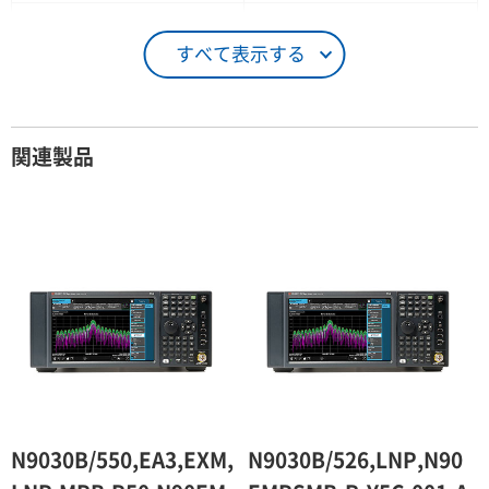
21 ～ 25日
90％（割引率10％）
すべて表示する
26日 ～ 1ヶ月
100％（割引率 0％）
契約期間が1ヶ月以上の場合
関連製品
レンタル期間
レンタル料率
1ヶ月
100％（割引率 0％）
2ヶ月
90％（割引率10％）
3ヶ月
80％（割引率20％）
4ヶ月
75％（割引率25％）
5ヶ月
70％（割引率30％）
6ヶ月
65％（割引率35％）
N9030B/550,EA3,EXM,
N9030B/526,LNP,N90
7ヶ月
60％（割引率 40％）