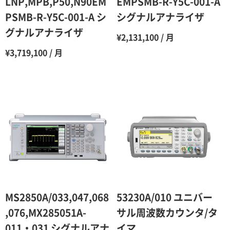
LNP,MPB,P50,N90EM
EMPSMB-R-Y5C-001-A
PSMB-R-Y5C-001-A シ
シグナルアナライザ
8ヶ月
55％（割引率45％）
グナルアナライザ
¥2,131,100 / 月
9ヶ月
50％（割引率50％）
¥3,719,100 / 月
10ヶ月
48％（割引率52％）
11ヶ月
47％（割引率53％）
12ヶ月
45％（割引率55％）
MS2850A/033,047,068
53230A/010 ユニバー
,076,MX285051A-
サル周波数カウンタ/タ
011・031 シグナルアナ
イマ