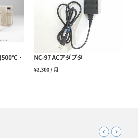
48％（割引率52％）
47％（割引率53％）
45％（割引率55％）
(500℃・
NC-97 ACアダプタ
¥2,300 / 月