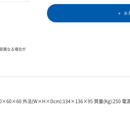
お
部異なる場合が
60×60 外法(W×H×Dcm):134×136×95 質量(Kg):250 