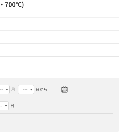
・700℃)
月
日から
日