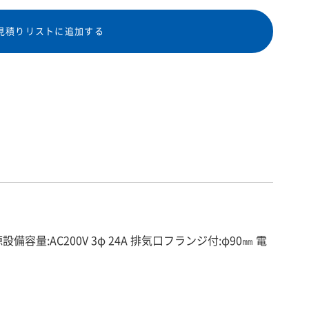
見積りリストに追加する
電源設備容量:AC200V 3φ 24A 排気口フランジ付:φ90㎜ 電