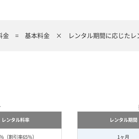
料金 = 基本料金 × レンタル期間に応じたレ
合
レンタル料率
レンタル期間
5％（割引率65％）
1ヶ月