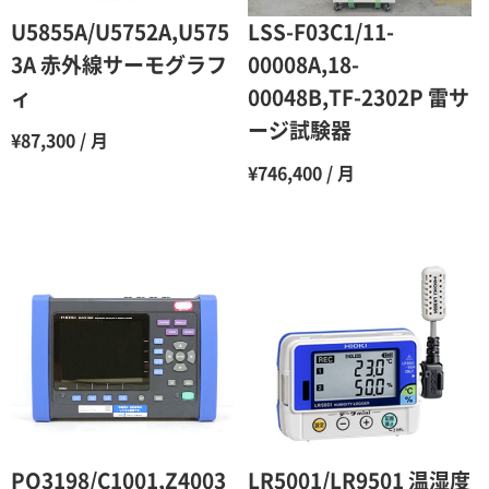
6ヶ月
65％（割引率35％）
U5855A/U5752A,U575
LSS-F03C1/11-
7ヶ月
60％（割引率 40％）
3A 赤外線サーモグラフ
00008A,18-
ィ
00048B,TF-2302P 雷サ
8ヶ月
55％（割引率45％）
ージ試験器
¥87,300 / 月
9ヶ月
50％（割引率50％）
¥746,400 / 月
10ヶ月
48％（割引率52％）
11ヶ月
47％（割引率53％）
12ヶ月
45％（割引率55％）
PQ3198/C1001,Z4003
LR5001/LR9501 温湿度