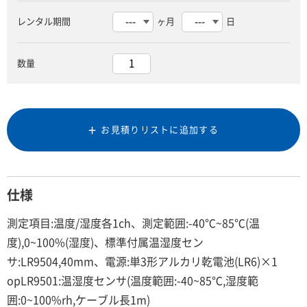
レンタル期間
ヶ月
日
数量
お見積りリストに追加する
仕様
測定項目:温度/湿度各1ch、測定範囲:-40℃~85℃(温
度),0~100%(湿度)、標準付属温湿度セン
サ:LR9504,40mm、電源:単3形アルカリ乾電池(LR6)×1
opLR9501:温湿度センサ(温度範囲:-40~85℃,湿度範
囲:0~100%rh,ケーブル長1m)