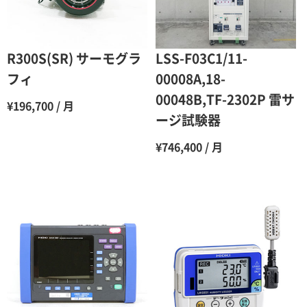
5ヶ月
70％（割引率30％）
6ヶ月
65％（割引率35％）
R300S(SR) サーモグラ
LSS-F03C1/11-
7ヶ月
60％（割引率 40％）
フィ
00008A,18-
00048B,TF-2302P 雷サ
8ヶ月
55％（割引率45％）
¥196,700 / 月
ージ試験器
9ヶ月
50％（割引率50％）
¥746,400 / 月
10ヶ月
48％（割引率52％）
11ヶ月
47％（割引率53％）
12ヶ月
45％（割引率55％）