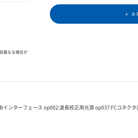
お
部異なる場合が
GP-IBインターフェース op002:波長校正用光源 op037:FCコネク