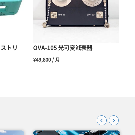
48％（割引率52％）
47％（割引率53％）
45％（割引率55％）
トストリ
OVA-105 光可変減衰器
¥49,800 / 月