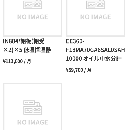
3ヶ月
80％（割引率20％）
4ヶ月
75％（割引率25％）
5ヶ月
70％（割引率30％）
6ヶ月
65％（割引率35％）
IN804/棚板(棚受
EE360-
7ヶ月
60％（割引率 40％）
×2)×5 低温恒湿器
F18MA70GA6SAL0SAH
10000 オイル中水分計
8ヶ月
55％（割引率45％）
¥113,000 / 月
¥59,700 / 月
9ヶ月
50％（割引率50％）
10ヶ月
48％（割引率52％）
11ヶ月
47％（割引率53％）
12ヶ月
45％（割引率55％）