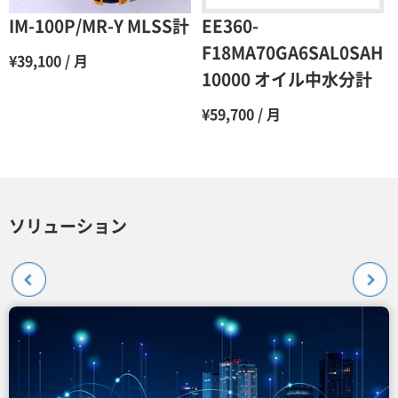
6ヶ月
65％（割引率35％）
IM-100P/MR-Y MLSS計
EE360-
7ヶ月
60％（割引率 40％）
F18MA70GA6SAL0SAH
¥39,100 / 月
10000 オイル中水分計
8ヶ月
55％（割引率45％）
¥59,700 / 月
9ヶ月
50％（割引率50％）
10ヶ月
48％（割引率52％）
11ヶ月
47％（割引率53％）
12ヶ月
45％（割引率55％）
ソリューション