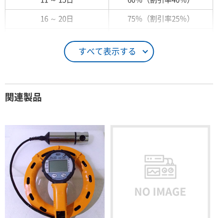
16 ～ 20日
75％（割引率25％）
21 ～ 25日
90％（割引率10％）
すべて表示する
26日 ～ 1ヶ月
100％（割引率 0％）
契約期間が1ヶ月以上の場合
関連製品
レンタル期間
レンタル料率
1ヶ月
100％（割引率 0％）
2ヶ月
90％（割引率10％）
3ヶ月
80％（割引率20％）
4ヶ月
75％（割引率25％）
5ヶ月
70％（割引率30％）