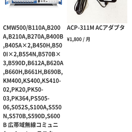
5ヶ月
70％（割引率30％）
6ヶ月
65％（割引率35％）
CMW500/B110A,B200
ACP-311M ACアダプタ
7ヶ月
60％（割引率 40％）
A,B210A,B270A,B400B
¥1,800 / 月
,B405A×2,B450H,B50
8ヶ月
55％（割引率45％）
0I×2,B554N,B570B×
9ヶ月
50％（割引率50％）
3,B590D,B612A,B620A
10ヶ月
48％（割引率52％）
,B660H,B661H,B690B,
KM400,KS400,KS410-
11ヶ月
47％（割引率53％）
02,PK20,PK50-
12ヶ月
45％（割引率55％）
03,PK364,PS505-
06,S052S,S100A,S550
N,S570B,S590D,S600
B 広帯域無線コミュニ