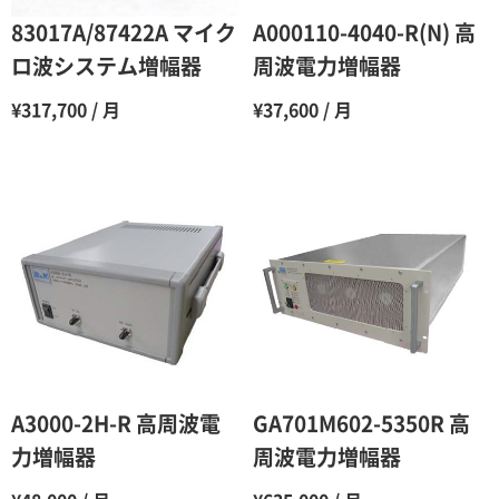
6ヶ月
65％（割引率35％）
83017A/87422A マイク
A000110-4040-R(N) 高
7ヶ月
60％（割引率 40％）
ロ波システム増幅器
周波電力増幅器
8ヶ月
55％（割引率45％）
¥317,700 / 月
¥37,600 / 月
9ヶ月
50％（割引率50％）
10ヶ月
48％（割引率52％）
11ヶ月
47％（割引率53％）
12ヶ月
45％（割引率55％）
A3000-2H-R 高周波電
GA701M602-5350R 高
力増幅器
周波電力増幅器