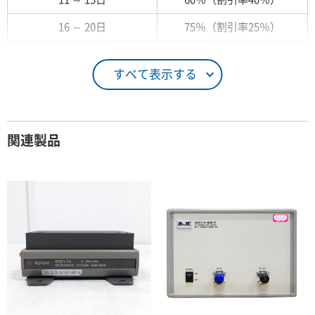
16 ～ 20日
75％（割引率25％）
21 ～ 25日
90％（割引率10％）
すべて表示する
26日 ～ 1ヶ月
100％（割引率 0％）
契約期間が1ヶ月以上の場合
関連製品
レンタル期間
レンタル料率
1ヶ月
100％（割引率 0％）
2ヶ月
90％（割引率10％）
3ヶ月
80％（割引率20％）
4ヶ月
75％（割引率25％）
5ヶ月
70％（割引率30％）