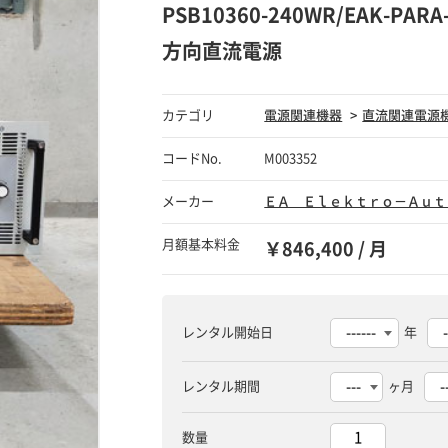
PSB10360-240WR/EAK-PARA
方向直流電源
カテゴリ
電源関連機器
直流関連電源
コードNo.
M003352
メーカー
ＥＡ Ｅｌｅｋｔｒｏ－Ａｕｔ
月額基本料金
￥846,400 / 月
レンタル開始日
年
レンタル期間
ヶ月
数量