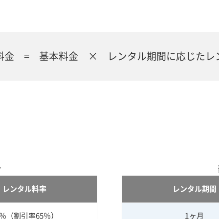
料金 = 基本料金 × レンタル期間に応じたレ
合
レンタル料率
レンタル期間
5％（割引率65％）
1ヶ月