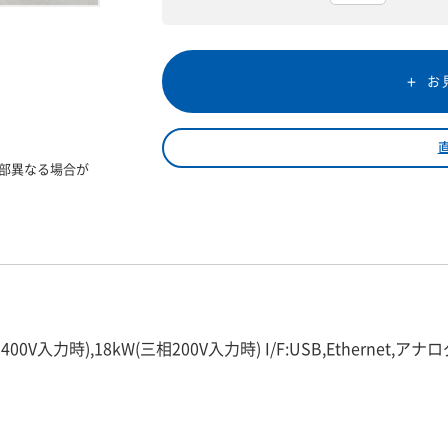
お
部異なる場合が
V入力時),18kW(三相200V入力時) I/F:USB,Ethernet,アナログ