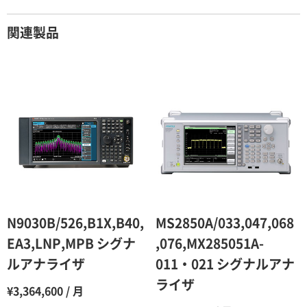
契約期間が1ヶ月以上の場合
関連製品
レンタル期間
レンタル料率
1ヶ月
100％（割引率 0％）
2ヶ月
90％（割引率10％）
3ヶ月
80％（割引率20％）
4ヶ月
75％（割引率25％）
5ヶ月
70％（割引率30％）
6ヶ月
65％（割引率35％）
N9030B/526,B1X,B40,
MS2850A/033,047,068
7ヶ月
60％（割引率 40％）
EA3,LNP,MPB シグナ
,076,MX285051A-
ルアナライザ
011・021 シグナルアナ
8ヶ月
55％（割引率45％）
ライザ
¥3,364,600 / 月
9ヶ月
50％（割引率50％）