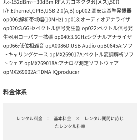
ル:-152dBm~+30dBm RF入力コネクタ:N(メス),50Ω
I/F:Ethernet,GPIB,USB 2.0(A,B) op002:高安定基準発振器
op006:解析帯域幅(10MHz) op018:オーディオアナライザ
op020:3.6GHzベクトル信号発生器 op022:ベクトル信号発
生器用ローパワー拡張 op040:3.6GHzシグナルアナライザ
op066:低位相雑音 opA0086D:USB Audio opB0645A:ソフ
トキャリングケース opMX269017A:ベクトル変調解析ソフ
トウェア opMX269018A:アナログ測定ソフトウェア
opMX269902A:TDMA IQproducer
料金体系
レンタル料金 = 基本料金 × レンタル期間に応じ
たレンタル料率