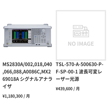
レンタル期間
レンタル料率
1ヶ月
100％（割引率 0％）
2ヶ月
90％（割引率10％）
3ヶ月
80％（割引率20％）
4ヶ月
75％（割引率25％）
5ヶ月
70％（割引率30％）
6ヶ月
65％（割引率35％）
MS2830A/002,018,040
TSL-570-A-500630-P-
7ヶ月
60％（割引率 40％）
,066,088,A0086C,MX2
F-SP-00-1 波長可変レ
69018A シグナルアナラ
ーザー光源
8ヶ月
55％（割引率45％）
イザ
¥439,600 / 月
9ヶ月
50％（割引率50％）
¥1,180,300 / 月
10ヶ月
48％（割引率52％）
11ヶ月
47％（割引率53％）