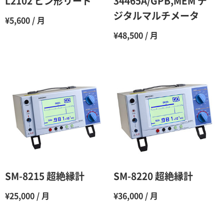
L2102 ピン形リード
34465A/GPB,MEM デ
7ヶ月
60％（割引率 40％）
ジタルマルチメータ
¥5,600 / 月
8ヶ月
55％（割引率45％）
¥48,500 / 月
9ヶ月
50％（割引率50％）
10ヶ月
48％（割引率52％）
11ヶ月
47％（割引率53％）
12ヶ月
45％（割引率55％）
SM-8215 超絶縁計
SM-8220 超絶縁計
¥25,000 / 月
¥36,000 / 月