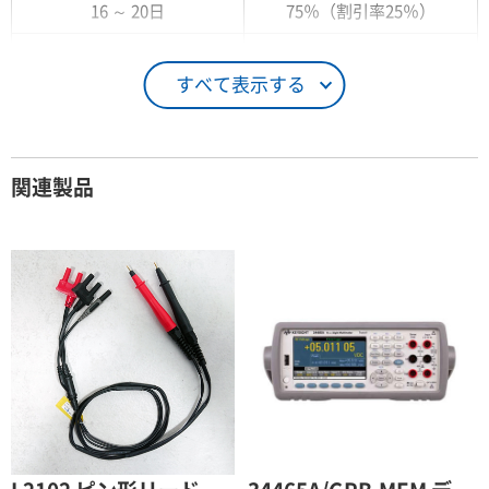
16 ～ 20日
75％（割引率25％）
21 ～ 25日
90％（割引率10％）
すべて表示する
26日 ～ 1ヶ月
100％（割引率 0％）
契約期間が1ヶ月以上の場合
関連製品
レンタル期間
レンタル料率
1ヶ月
100％（割引率 0％）
2ヶ月
90％（割引率10％）
3ヶ月
80％（割引率20％）
4ヶ月
75％（割引率25％）
5ヶ月
70％（割引率30％）
6ヶ月
65％（割引率35％）