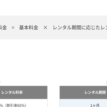
料金 = 基本料金 × レンタル期間に応じたレ
合
レンタル料率
レンタル期間
5％（割引率65％）
1ヶ月