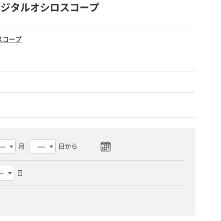
 デジタルオシロスコープ
スコープ
月
日から
日