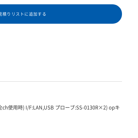
見積りリストに追加する
使用時) I/F:LAN,USB プローブ:SS-0130R×2) opキ