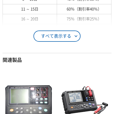
11 ～ 15日
60％（割引率40％）
16 ～ 20日
75％（割引率25％）
21 ～ 25日
90％（割引率10％）
すべて表示する
26日 ～ 1ヶ月
100％（割引率 0％）
契約期間が1ヶ月以上の場合
関連製品
レンタル期間
レンタル料率
1ヶ月
100％（割引率 0％）
2ヶ月
90％（割引率10％）
3ヶ月
80％（割引率20％）
4ヶ月
75％（割引率25％）