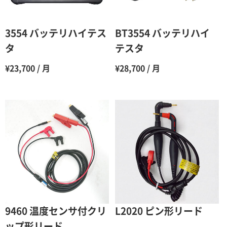
5ヶ月
70％（割引率30％）
6ヶ月
65％（割引率35％）
3554 バッテリハイテス
BT3554 バッテリハイ
7ヶ月
60％（割引率 40％）
タ
テスタ
8ヶ月
55％（割引率45％）
¥23,700 / 月
¥28,700 / 月
9ヶ月
50％（割引率50％）
10ヶ月
48％（割引率52％）
11ヶ月
47％（割引率53％）
12ヶ月
45％（割引率55％）
9460 温度センサ付クリ
L2020 ピン形リード
ップ形リード