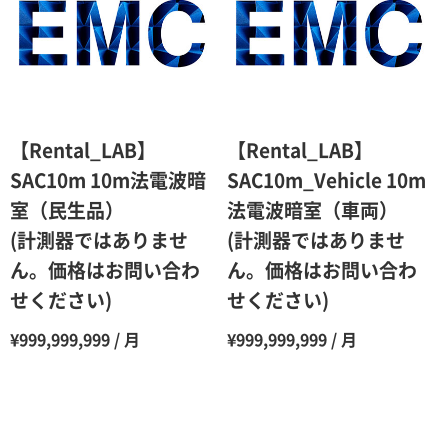
3ヶ月
80％（割引率20％）
4ヶ月
75％（割引率25％）
5ヶ月
70％（割引率30％）
6ヶ月
65％（割引率35％）
【Rental_LAB】
【Rental_LAB】
7ヶ月
60％（割引率 40％）
SAC10m 10m法電波暗
SAC10m_Vehicle 10m
室（民生品）
法電波暗室（車両）
8ヶ月
55％（割引率45％）
(計測器ではありませ
(計測器ではありませ
9ヶ月
50％（割引率50％）
ん。価格はお問い合わ
ん。価格はお問い合わ
10ヶ月
48％（割引率52％）
せください)
せください)
11ヶ月
47％（割引率53％）
¥999,999,999 / 月
¥999,999,999 / 月
12ヶ月
45％（割引率55％）