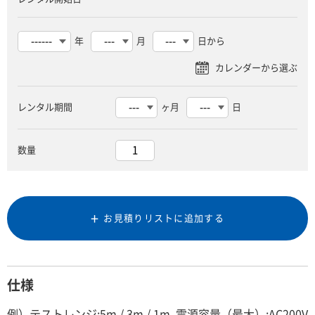
年
月
日から
レンタル期間
ヶ月
日
数量
お見積りリストに追加する
仕様
例）テストレンジ:5m / 3m / 1m, 電源容量（最大）:AC200V